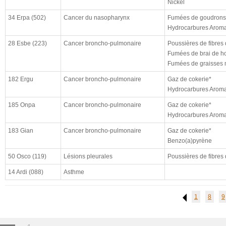
Nickel
cloturé (à)
résultat
34 Erpa (502)
Cancer du nasopharynx
Fumées de goudrons 
Hydrocarbures Aroma
enquête CHSCT
28 Esbe (223)
Cancer broncho-pulmonaire
Poussières de fibres
Fumées de brai de ho
Fumées de graisses 
182 Ergu
Cancer broncho-pulmonaire
Gaz de cokerie*
Hydrocarbures Aroma
185 Onpa
Cancer broncho-pulmonaire
Gaz de cokerie*
Hydrocarbures Aroma
183 Gian
Cancer broncho-pulmonaire
Gaz de cokerie*
Benzo(a)pyrène
50 Osco (119)
Lésions pleurales
Poussières de fibres
14 Ardi (088)
Asthme
1
8
9
Previous