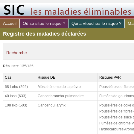
Accueil
Où se situe le risque ?
Qui a «touché» le risque ?
Mal
Registre des maladies déclarées
Recherche
maladie déclaré
Résultats: 135/135
risque PAR
Cas
Risque DE
Risques PAR
poste de travail
68 Lehu (292)
Mésothéliome de la plèvre
Poussières de fibres
constaté (de)
40 Iosa (633)
Cancer broncho-pulmonaire
Fumées de goudrons 
constaté (à)
108 Ilko (503)
Cancer du larynx
Poussières de coke d
declaré (de)
Poussières de fibres
Poussières de silice c
declaré (à)
Fumées de chrome V
cloturé (de)
Hydrocarbures Aroma