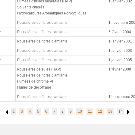
Fumées d'huiles minérales (HAP)
1 janvier 2002
Solvants chlorés
Hydrocarbures Aromatiques Polycycliques
Poussières de fibres d'amiante
1 novembre 20
e
Poussières de fibres d'amiante
5 février 2004
Poussières de fibres d'amiante
1 janvier 2001
Poussières de fibres d'amiante
1 janvier 2003
e
Poussières de fibres d'amiante
1 janvier 2005
Poussières de suies (HAP)
1 février 2008
Poussières de fibres d'amiante
Fumées de chrome VI
Huiles de décoffrage
Poussières de fibres d'amiante
14 novembre 2
1
3
4
5
6
7
8
9
10
11
12
13
14
Previous
Ne