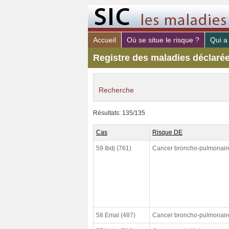
Accueil
Où se situe le risque ?
Qui a
Registre des maladies déclaré
Recherche
maladie déclaré
Résultats: 135/135
risque PAR
Cas
Risque DE
poste de travail
59 Ibdj (761)
Cancer broncho-pulmonair
constaté (de)
constaté (à)
declaré (de)
declaré (à)
58 Emal (487)
Cancer broncho-pulmonair
cloturé (de)