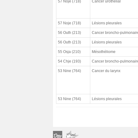
57 Noje (718)
Cancer urothélial
cloturé (à)
résultat
enquête CHSCT
57 Noje (718)
Lésions pleurales
56 Outh (213)
Cancer broncho-pulmonair
56 Outh (213)
Lésions pleurales
55 Osja (210)
Mésothéliome
54 Chje (193)
Cancer broncho-pulmonair
53 Nine (764)
Cancer du larynx
53 Nine (764)
Lésions pleurales