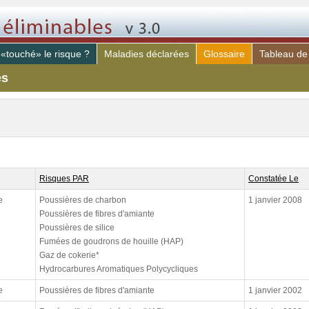
 «touché» le risque ?
Maladies déclarées
Glossaire
Tableau de
es
Risques PAR
Constatée Le
e
Poussières de charbon
1 janvier 2008
Poussières de fibres d'amiante
Poussières de silice
Fumées de goudrons de houille (HAP)
Gaz de cokerie*
Hydrocarbures Aromatiques Polycycliques
e
Poussières de fibres d'amiante
1 janvier 2002