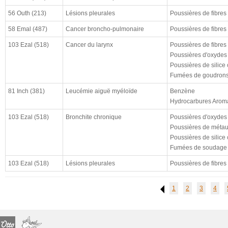
cloturé (à)
56 Outh (213)
Lésions pleurales
Poussières de fibres
résultat
58 Emal (487)
Cancer broncho-pulmonaire
Poussières de fibres
enquête CHSCT
103 Ezal (518)
Cancer du larynx
Poussières de fibres
Poussières d'oxydes 
Poussières de silice c
Fumées de goudrons 
81 Inch (381)
Leucémie aiguë myéloïde
Benzène
Hydrocarbures Aroma
103 Ezal (518)
Bronchite chronique
Poussières d'oxydes 
Poussières de métau
Poussières de silice c
Fumées de soudage à
103 Ezal (518)
Lésions pleurales
Poussières de fibres
1
2
3
4
Previous