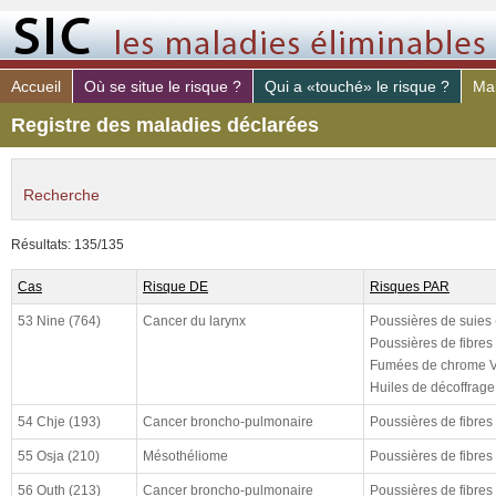
Accueil
Où se situe le risque ?
Qui a «touché» le risque ?
Mal
Registre des maladies déclarées
Recherche
maladie déclaré
Résultats: 135/135
risque PAR
Cas
Risque DE
Risques PAR
poste de travail
53 Nine (764)
Cancer du larynx
Poussières de suies
constaté (de)
Poussières de fibres
Fumées de chrome V
constaté (à)
Huiles de décoffrage
declaré (de)
54 Chje (193)
Cancer broncho-pulmonaire
Poussières de fibres
declaré (à)
55 Osja (210)
Mésothéliome
Poussières de fibres
cloturé (de)
56 Outh (213)
Cancer broncho-pulmonaire
Poussières de fibres