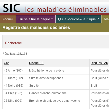
Accueil
Où se situe le risque ?
Qui a «touché» le risque ?
Mal
Registre des maladies déclarées
Recherche
maladie déclaré
Résultats: 135/135
risque PAR
Cas
Risque DE
Risques PAR
poste de travail
49 Arme (107)
Mésothéliome de la plèvre
Poussières de
constaté (de)
10 Diom (012)
Surdité avec acouphènes
Bruit (four à a
constaté (à)
44 Neho (035)
Surdité
Bruit
declaré (de)
54 Chje (193)
Cancer broncho-pulmonaire
Poussières de
declaré (à)
15 Niha (029)
Bronchite chronique avec emphysème
Poussières d'
cloturé (de)
Poussières de 