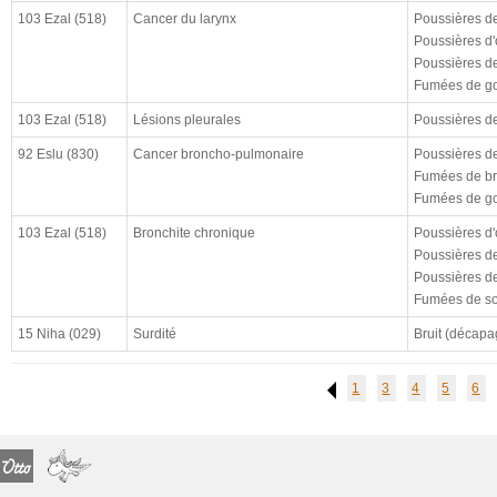
cloturé (à)
103 Ezal (518)
Cancer du larynx
Poussières de
résultat
Poussières d'
Poussières de 
enquête CHSCT
Fumées de go
103 Ezal (518)
Lésions pleurales
Poussières de
92 Eslu (830)
Cancer broncho-pulmonaire
Poussières de
Fumées de bra
Fumées de go
103 Ezal (518)
Bronchite chronique
Poussières d'
Poussières d
Poussières de 
Fumées de so
15 Niha (029)
Surdité
Bruit (décapa
1
3
4
5
6
Previous