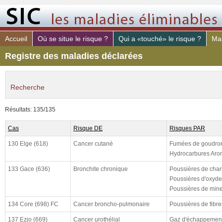
Accueil
Où se situe le risque ?
Qui a «touché» le risque ?
Mal
Registre des maladies déclarées
Recherche
maladie déclaré
Résultats: 135/135
risque PAR
Cas
Risque DE
Risques PAR
poste de travail
130 Elge (618)
Cancer cutané
Fumées de goudron
constaté (de)
Hydrocarbures Aro
constaté (à)
133 Gace (636)
Bronchite chronique
Poussières de cha
Poussières d'oxyde
declaré (de)
Poussières de miner
declaré (à)
134 Core (698) FC
Cancer broncho-pulmonaire
Poussières de fibre
cloturé (de)
137 Ezjo (669)
Cancer urothélial
Gaz d'échappement