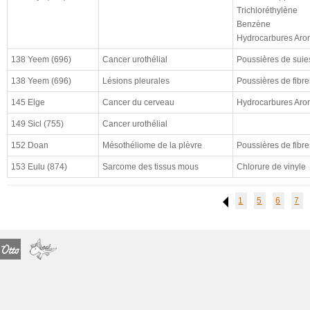
cloturé (à)
Trichloréthylène
résultat
Benzène
Hydrocarbures Aro
enquête CHSCT
138 Yeem (696)
Cancer urothélial
Poussières de suie
138 Yeem (696)
Lésions pleurales
Poussières de fibre
145 Elge
Cancer du cerveau
Hydrocarbures Aro
149 Sicl (755)
Cancer urothélial
152 Doan
Mésothéliome de la plèvre
Poussières de fibre
153 Eulu (874)
Sarcome des tissus mous
Chlorure de vinyle
1
5
6
7
Previous