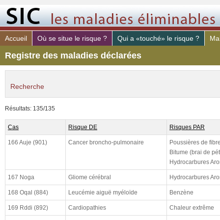
Accueil
Où se situe le risque ?
Qui a «touché» le risque ?
Mal
Registre des maladies déclarées
Recherche
maladie déclaré
Résultats: 135/135
risque PAR
Cas
Risque DE
Risques PAR
poste de travail
166 Auje (901)
Cancer broncho-pulmonaire
Poussières de fibr
constaté (de)
Bitume (brai de pét
Hydrocarbures Aro
constaté (à)
167 Noga
Gliome cérébral
Hydrocarbures Aro
declaré (de)
168 Oqal (884)
Leucémie aiguë myéloïde
Benzène
declaré (à)
cloturé (de)
169 Rddi (892)
Cardiopathies
Chaleur extrême