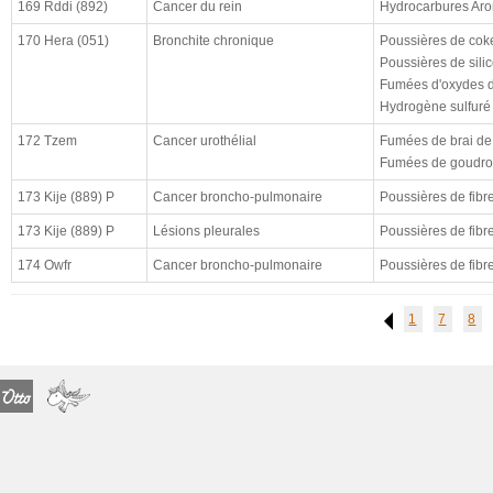
cloturé (à)
169 Rddi (892)
Cancer du rein
Hydrocarbures Aro
résultat
170 Hera (051)
Bronchite chronique
Poussières de coke
Poussières de silice
enquête CHSCT
Fumées d'oxydes d
Hydrogène sulfuré
172 Tzem
Cancer urothélial
Fumées de brai de
Fumées de goudron
173 Kije (889) P
Cancer broncho-pulmonaire
Poussières de fibr
173 Kije (889) P
Lésions pleurales
Poussières de fibr
174 Owfr
Cancer broncho-pulmonaire
Poussières de fibr
1
7
8
Previous