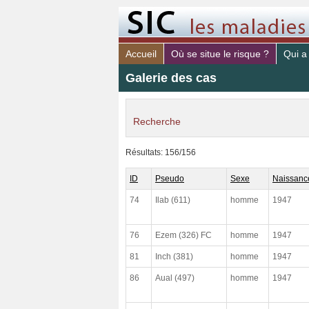
Accueil
Où se situe le risque ?
Qui a
Galerie des cas
Recherche
identifiant
Résultats: 156/156
médecin.
ID
Pseudo
Sexe
Naissanc
sexe
74
Ilab (611)
homme
1947
année de naissance
76
Ezem (326) FC
homme
1947
Fonctions vitales lésées
81
Inch (381)
homme
1947
risque PAR (sujet)
86
Aual (497)
homme
1947
risque DE (sujet)