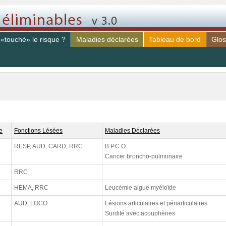
 «touché» le risque ?
Maladies déclarées
Tableau de bord
Glos
e
Fonctions Lésées
Maladies Déclarées
RESP, AUD, CARD, RRC
B.P.C.O.
Cancer broncho-pulmonaire
RRC
HEMA, RRC
Leucémie aiguë myéloïde
AUD, LOCO
Lésions articulaires et périarticulaires
Surdité avec acouphènes