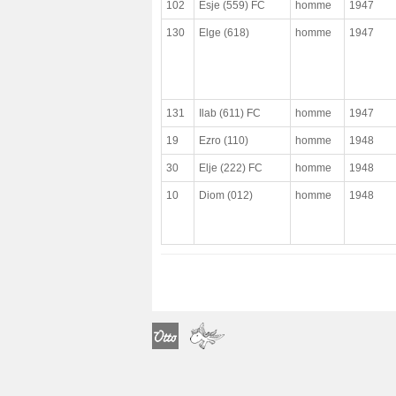
102
Esje (559) FC
homme
1947
maladie déclarée
130
Elge (618)
homme
1947
observations médicales
complet
paradigmatique
131
Ilab (611) FC
homme
1947
19
Ezro (110)
homme
1948
30
Elje (222) FC
homme
1948
10
Diom (012)
homme
1948