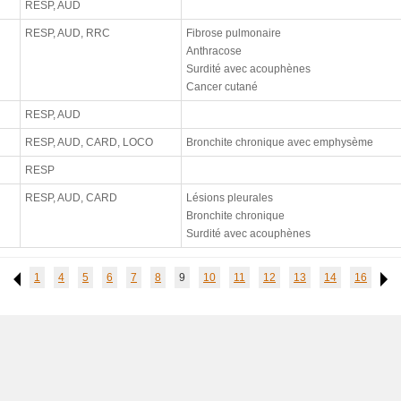
RESP, AUD
RESP, AUD, RRC
Fibrose pulmonaire
Anthracose
Surdité avec acouphènes
Cancer cutané
RESP, AUD
RESP, AUD, CARD, LOCO
Bronchite chronique avec emphysème
RESP
RESP, AUD, CARD
Lésions pleurales
Bronchite chronique
Surdité avec acouphènes
1
4
5
6
7
8
9
10
11
12
13
14
16
Previous
Ne