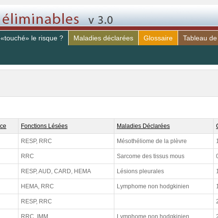
 «touché» le risque ?
Maladies déclarées
Glossaire
Tableau de
nce
Fonctions Lésées
Maladies Déclarées
RESP, RRC
Mésothéliome de la plèvre
RRC
Sarcome des tissus mous
RESP, AUD, CARD, HEMA
Lésions pleurales
HEMA, RRC
Lymphome non hodgkinien
RESP, RRC
RRC, IMM
Lymphome non hodgkinien