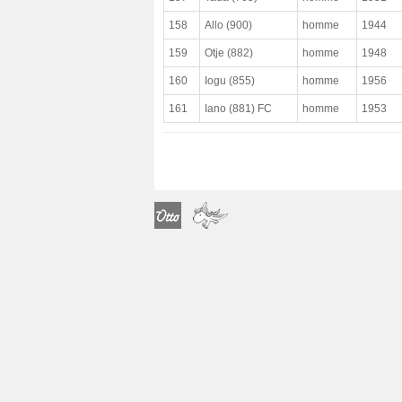
maladie déclarée
158
Allo (900)
homme
1944
observations médicales
159
Otje (882)
homme
1948
complet
160
Iogu (855)
homme
1956
paradigmatique
161
Iano (881) FC
homme
1953