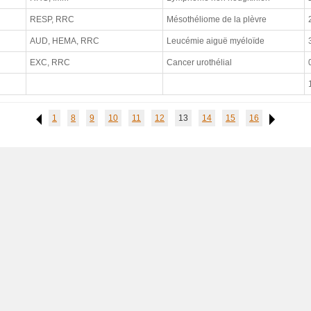
RESP, RRC
Mésothéliome de la plèvre
AUD, HEMA, RRC
Leucémie aiguë myéloïde
EXC, RRC
Cancer urothélial
1
8
9
10
11
12
13
14
15
16
Previous
Next