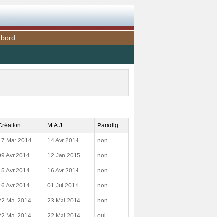
 bord
Création
M.A.J.
Paradig
17 Mar 2014
14 Avr 2014
non
09 Avr 2014
12 Jan 2015
non
15 Avr 2014
16 Avr 2014
non
16 Avr 2014
01 Jul 2014
non
22 Mai 2014
23 Mai 2014
non
22 Mai 2014
22 Mai 2014
oui