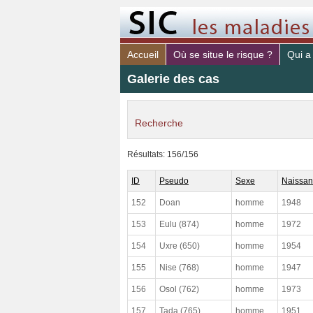
Accueil
Où se situe le risque ?
Qui a
Galerie des cas
Recherche
identifiant
Résultats: 156/156
médecin.
ID
Pseudo
Sexe
Naissa
sexe
152
Doan
homme
1948
année de naissance
153
Eulu (874)
homme
1972
Fonctions vitales lésées
154
Uxre (650)
homme
1954
155
Nise (768)
homme
1947
risque PAR (sujet)
156
Osol (762)
homme
1973
risque DE (sujet)
157
Tada (765)
homme
1951