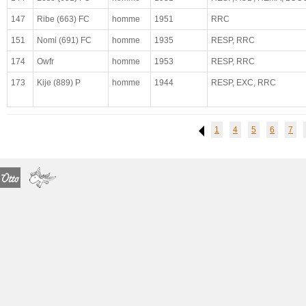
maladie déclarée
147
Ribe (663) FC
homme
1951
RRC
observations médicales
151
Nomi (691) FC
homme
1935
RESP, RRC
complet
174
Owfr
homme
1953
RESP, RRC
paradigmatique
173
Kije (889) P
homme
1944
RESP, EXC, RRC
1
4
5
6
7
Previous