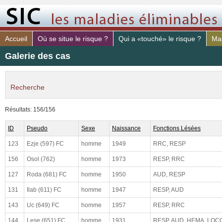
Accueil
Où se situe le risque ?
Qui a «touché» le risque ?
Mal
Galerie des cas
Recherche
identifiant
Résultats: 156/156
médecin.
ID
Pseudo
Sexe
Naissance
Fonctions Lésées
sexe
123
Ezje (597) FC
homme
1949
RRC, RESP
année de naissance
156
Osol (762)
homme
1973
RESP, RRC
Fonctions vitales lésées
127
Roda (681) FC
homme
1950
AUD, RESP
131
Ilab (611) FC
homme
1947
RESP, AUD
risque PAR (sujet)
143
Uc (649) FC
homme
1957
RESP, RRC
risque DE (sujet)
144
Lese (651) FC
homme
1931
RESP, AUD, HEMA, LOC