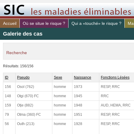
Accueil
Où se situe le risque ?
Qui a «touché» le risque ?
Mal
Galerie des cas
Recherche
identifiant
Résultats: 156/156
médecin.
ID
Pseudo
Sexe
Naissance
Fonctions Lésées
sexe
156
Osol (762)
homme
1973
RESP, RRC
année de naissance
148
Otgi (670) FC
homme
1945
RRC
Fonctions vitales lésées
159
Otje (882)
homme
1948
AUD, HEMA, RRC
79
Otma (360) FC
homme
1951
RESP, RRC
risque PAR (sujet)
56
Outh (213)
homme
1928
RESP, RRC
risque DE (sujet)