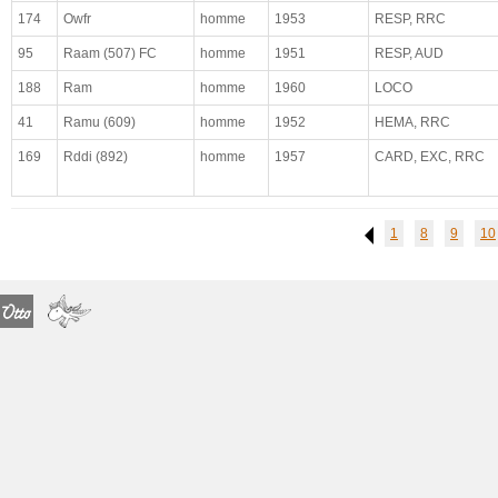
maladie déclarée
174
Owfr
homme
1953
RESP, RRC
observations médicales
95
Raam (507) FC
homme
1951
RESP, AUD
complet
188
Ram
homme
1960
LOCO
paradigmatique
41
Ramu (609)
homme
1952
HEMA, RRC
169
Rddi (892)
homme
1957
CARD, EXC, RRC
1
8
9
10
Previous