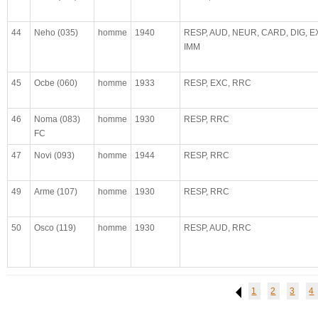
maladie déclarée
observations médicales
44
Neho (035)
homme
1940
RESP, AUD, NEUR, CARD, DIG, E
IMM
complet
paradigmatique
45
Ocbe (060)
homme
1933
RESP, EXC, RRC
46
Noma (083)
homme
1930
RESP, RRC
FC
47
Novi (093)
homme
1944
RESP, RRC
49
Arme (107)
homme
1930
RESP, RRC
50
Osco (119)
homme
1930
RESP, AUD, RRC
1
2
3
4
Previous