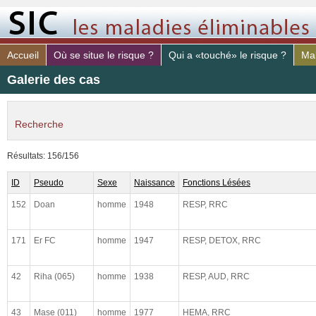
Accueil
Où se situe le risque ?
Qui a «touché» le risque ?
Mal
Galerie des cas
Recherche
identifiant
Résultats: 156/156
médecin.
ID
Pseudo
Sexe
Naissance
Fonctions Lésées
sexe
152
Doan
homme
1948
RESP, RRC
année de naissance
171
Er FC
homme
1947
RESP, DETOX, RRC
Fonctions vitales lésées
42
Riha (065)
homme
1938
RESP, AUD, RRC
risque PAR (sujet)
risque DE (sujet)
43
Mase (011)
homme
1977
HEMA, RRC